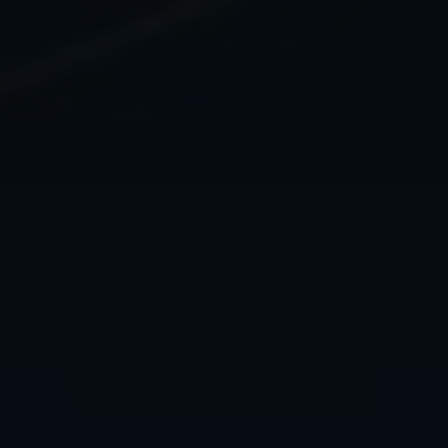
qui nous aident à améliorer nos
sites Internet / nos applications.
Ces informations sont également
transmises à nos clients /
partenaires.