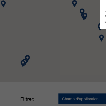
Filtrer:
Champ d'application