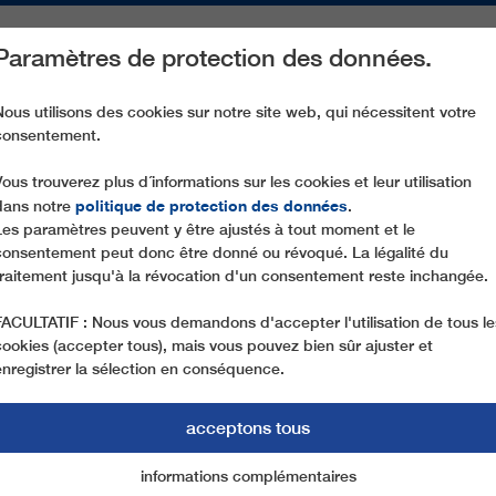
Paramètres de protection des données.
ACTIVITÉS
PIÈCES DE RECHANGE
SERVICE
NOTRE SOCIÉ
Nous utilisons des cookies sur notre site web, qui nécessitent votre
consentement.
Vous trouverez plus d´informations sur les cookies et leur utilisation
politique de protection des données
dans notre
.
Les paramètres peuvent y être ajustés à tout moment et le
consentement peut donc être donné ou révoqué. La légalité du
traitement jusqu'à la révocation d'un consentement reste inchangée.
FACULTATIF : Nous vous demandons d'accepter l'utilisation de tous le
cookies (accepter tous), mais vous pouvez bien sûr ajuster et
enregistrer la sélection en conséquence.
acceptons tous
informations complémentaires
Marketing
cookies essentiels