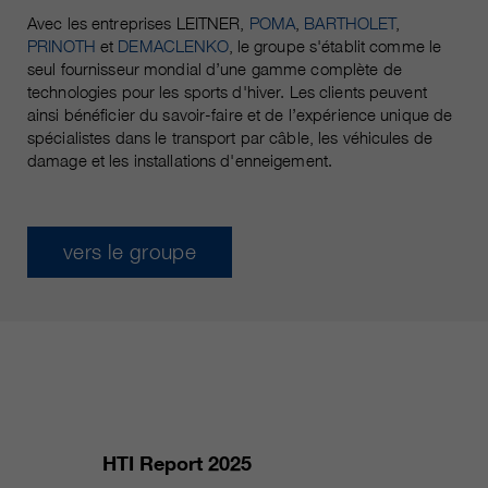
Les cookies marketing comprennent le suivi et les
Avec les entreprises LEITNER,
POMA
,
BARTHOLET
,
cookies statistiques
pour la session actuelle du
PRINOTH
et
DEMACLENKO
, le groupe s'établit comme le
durée
navigateur
seul fournisseur mondial d’une gamme complète de
informations sur les cookies
_ga, _gid, _gat, __utma, __utmb,
Name
technologies pour les sports d'hiver. Les clients peuvent
__utmc, __utmd, __utmz
C’est utilisé pour protéger contre
ainsi bénéficier du savoir-faire et de l’expérience unique de
fin
spécialistes dans le transport par câble, les véhicules de
les spams causés par les spams.
fournisseur
Google Analytics
damage et les installations d'enneigement.
varie entre 2 ans et 6 mois, voire
Name
cookie_optin
durée
moins.
vers le groupe
fournisseur
sgalinski Cookie Opt In
Ces cookies sont utilisés par
Google Analytics pour collecter
durée
30 jours
différents types d’informations
d’utilisation, y compris des
Enregistre les paramètres de
informations personnelles et non
fin
cookie sélectionnés par
personnelles. Vous trouverez de
l’utilisateur.
plus amples informations dans les
fin
dispositions sur la protection des
données de Google Analytics sur
HTI Report 2025
https://policies.google.com/privacy.