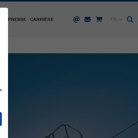
FR
TÉ
PRESSE
CARRIÈRE
DE
EN
IT
ES
s