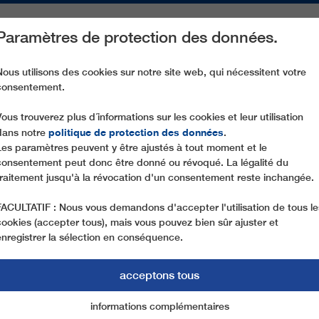
Paramètres de protection des données.
ACTIVITÉS
PIÈCES DE RECHANGE
SERVICE
NOTRE SOCIÉ
Nous utilisons des cookies sur notre site web, qui nécessitent votre
consentement.
CD6 BITIHORN EXPRESSEN
Vous trouverez plus d´informations sur les cookies et leur utilisation
politique de protection des données
dans notre
.
Les paramètres peuvent y être ajustés à tout moment et le
consentement peut donc être donné ou révoqué. La légalité du
traitement jusqu'à la révocation d'un consentement reste inchangée.
FACULTATIF : Nous vous demandons d'accepter l'utilisation de tous le
cookies (accepter tous), mais vous pouvez bien sûr ajuster et
enregistrer la sélection en conséquence.
acceptons tous
informations complémentaires
Marketing
cookies essentiels