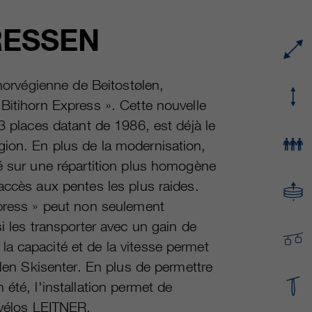
fournisseur
Google Analytics
Name
cookie_optin
RESSEN
durée
varie entre 2 ans et 6 mois, voire moins.
fournisseur
sgalinski Cookie Opt In
Ces cookies sont utilisés par Google Analytics
durée
30 jours
 norvégienne de Beitostølen,
pour collecter différents types d’informations
Bitihorn Express ». Cette nouvelle
d’utilisation, y compris des informations
Enregistre les paramètres de cookie
fin
personnelles et non personnelles. Vous
3 places datant de 1986, est déjà le
sélectionnés par l’utilisateur.
trouverez de plus amples informations dans les
ion. En plus de la modernisation,
fin
dispositions sur la protection des données de
sé sur une répartition plus homogène
Google Analytics sur
https://policies.google.com/privacy. qui nous
accès aux pentes les plus raides.
aident à améliorer nos sites Internet / nos
xpress » peut non seulement
applications. Ces informations sont également
i les transporter avec un gain de
transmises à nos clients / partenaires.
a capacité et de la vitesse permet
ølen Skisenter. En plus de permettre
été, l'installation permet de
-vélos LEITNER.