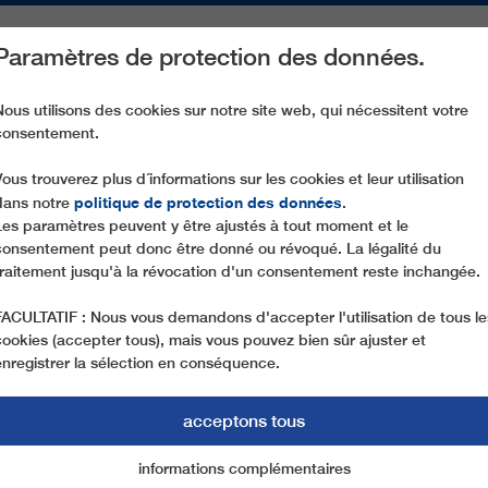
Paramètres de protection des données.
ACTIVITÉS
PIÈCES DE RECHANGE
SERVICE
NOTRE SOCIÉ
Nous utilisons des cookies sur notre site web, qui nécessitent votre
consentement.
SL1 POLARIS
Vous trouverez plus d´informations sur les cookies et leur utilisation
politique de protection des données
dans notre
.
Les paramètres peuvent y être ajustés à tout moment et le
consentement peut donc être donné ou révoqué. La légalité du
traitement jusqu'à la révocation d'un consentement reste inchangée.
FACULTATIF : Nous vous demandons d'accepter l'utilisation de tous le
cookies (accepter tous), mais vous pouvez bien sûr ajuster et
enregistrer la sélection en conséquence.
acceptons tous
informations complémentaires
Marketing
cookies essentiels