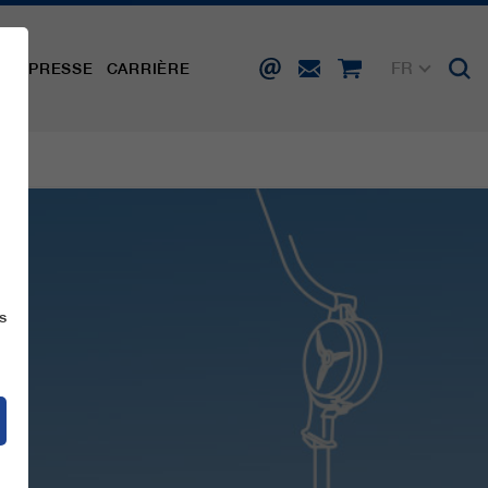
FR
TÉ
PRESSE
CARRIÈRE
DE
EN
IT
ES
s