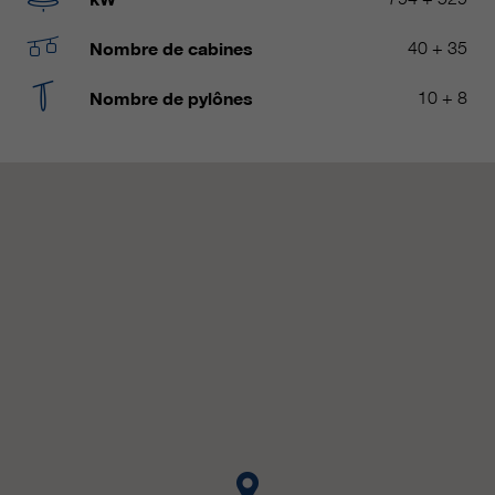
qui nous aident à améliorer nos
sites Internet / nos applications.
Nombre de cabines
40 + 35
Ces informations sont également
transmises à nos clients /
Nombre de pylônes
10 + 8
partenaires.