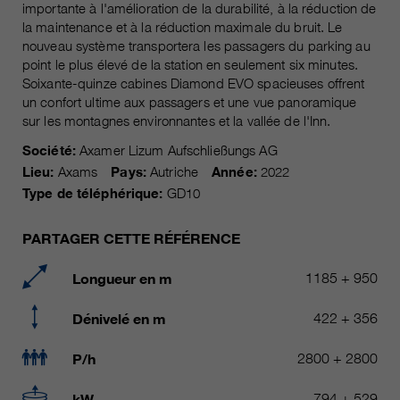
importante à l'amélioration de la durabilité, à la réduction de
Les cookies marketing comprennent le suivi et les
la maintenance et à la réduction maximale du bruit. Le
cookies statistiques
pour la session actuelle du
durée
nouveau système transportera les passagers du parking au
navigateur
point le plus élevé de la station en seulement six minutes.
informations sur les cookies
_ga, _gid, _gat, __utma, __utmb,
Name
Soixante-quinze cabines Diamond EVO spacieuses offrent
__utmc, __utmd, __utmz
C’est utilisé pour protéger contre
un confort ultime aux passagers et une vue panoramique
fin
les spams causés par les spams.
sur les montagnes environnantes et la vallée de l'Inn.
fournisseur
Google Analytics
Société:
Axamer Lizum Aufschließungs AG
varie entre 2 ans et 6 mois, voire
Name
cookie_optin
durée
Lieu:
Axams
Pays:
Autriche
Année:
2022
moins.
Type de téléphérique:
GD10
fournisseur
sgalinski Cookie Opt In
Ces cookies sont utilisés par
PARTAGER CETTE RÉFÉRENCE
Google Analytics pour collecter
durée
30 jours
différents types d’informations
Longueur en m
1185 + 950
d’utilisation, y compris des
Enregistre les paramètres de
informations personnelles et non
fin
cookie sélectionnés par
Dénivelé en m
422 + 356
personnelles. Vous trouverez de
l’utilisateur.
plus amples informations dans les
fin
dispositions sur la protection des
P/h
2800 + 2800
données de Google Analytics sur
https://policies.google.com/privacy.
kW
794 + 529