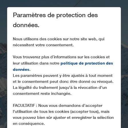
Paramètres de protection des
données.
Nous utilisons des cookies sur notre site web, qui
nécessitent votre consentement.
LE DÉVELOPPEMENT
DURABLE CHEZ
Vous trouverez plus d´informations sur les cookies et
politique de protection des
leur utilisation dans notre
LEITNER
données
.
Les paramètres peuvent y être ajustés à tout moment
Des solutions de haute technologie pour une
et le consentement peut donc être donné ou révoqué.
exploitation durable des téléphériques
La légalité du traitement jusqu'à la révocation d'un
consentement reste inchangée.
FACULTATIF : Nous vous demandons d'accepter
l'utilisation de tous les cookies (accepter tous), mais
vous pouvez bien sûr ajuster et enregistrer la sélection
en conséquence.