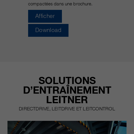
compactées dans une brochure.
qui nous aident à améliorer nos
sites Internet / nos applications.
Afficher
Ces informations sont également
transmises à nos clients /
Download
partenaires.
SOLUTIONS
D’ENTRAÎNEMENT
LEITNER
DIRECTDRIVE, LEITDRIVE ET LEITCONTROL