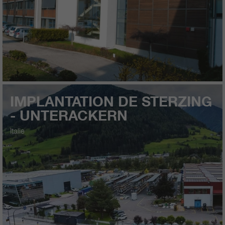
qui nous aident à améliorer nos
sites Internet / nos applications.
Ces informations sont également
transmises à nos clients /
partenaires.
IMPLANTATION DE STERZING
- UNTERACKERN
Italie