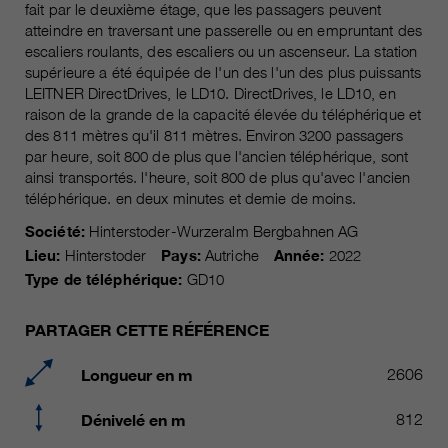
fait par le deuxième étage, que les passagers peuvent
Les cookies marketing comprennent le suivi et les
atteindre en traversant une passerelle ou en empruntant des
cookies statistiques
pour la session actuelle du
durée
escaliers roulants, des escaliers ou un ascenseur. La station
navigateur
supérieure a été équipée de l'un des l'un des plus puissants
informations sur les cookies
_ga, _gid, _gat, __utma, __utmb,
Name
LEITNER DirectDrives, le LD10. DirectDrives, le LD10, en
__utmc, __utmd, __utmz
C’est utilisé pour protéger contre
raison de la grande de la capacité élevée du téléphérique et
fin
les spams causés par les spams.
des 811 mètres qu'il 811 mètres. Environ 3200 passagers
fournisseur
Google Analytics
par heure, soit 800 de plus que l'ancien téléphérique, sont
ainsi transportés. l'heure, soit 800 de plus qu'avec l'ancien
varie entre 2 ans et 6 mois, voire
Name
cookie_optin
durée
téléphérique. en deux minutes et demie de moins.
moins.
Société:
Hinterstoder-Wurzeralm Bergbahnen AG
fournisseur
sgalinski Cookie Opt In
Ces cookies sont utilisés par
Lieu:
Hinterstoder
Pays:
Autriche
Année:
2022
Google Analytics pour collecter
durée
30 jours
Type de téléphérique:
GD10
différents types d’informations
d’utilisation, y compris des
Enregistre les paramètres de
PARTAGER CETTE RÉFÉRENCE
informations personnelles et non
fin
cookie sélectionnés par
personnelles. Vous trouverez de
l’utilisateur.
Longueur en m
2606
plus amples informations dans les
fin
dispositions sur la protection des
Dénivelé en m
812
données de Google Analytics sur
https://policies.google.com/privacy.