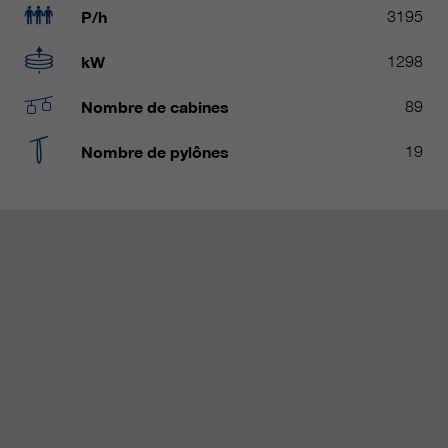
P/h
3195
qui nous aident à améliorer nos
sites Internet / nos applications.
kW
1298
Ces informations sont également
transmises à nos clients /
Nombre de cabines
89
partenaires.
Nombre de pylônes
19