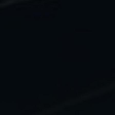
Name
__utmc, __utmd, __utmz
Usado para proteger contra el
fin
spam causado por los spam-bots.
proveedor
Google Analytics
Mehrere - variieren zwischen 2
Name
cookie_optin
duración
Jahren und 6 Monaten oder noch
kürzer.
proveedor
sgalinski Cookie Opt In
Estas cookies son utilizadas por
duración
30 días
Google Analytics para recopilar
diversos tipos de información de
Guarda la configuración de la
uso, incluida información personal
fin
cookie seleccionada por el
y no personal. Para más
usuario.
información, consulte la política de
fin
privacidad de Google Analytics en
https:/policies.google.com/
privacy. que nos ayudan a mejorar
nuestras aplicaciones y nuestros
sitios web. Esta información
también se transmite a nuestros