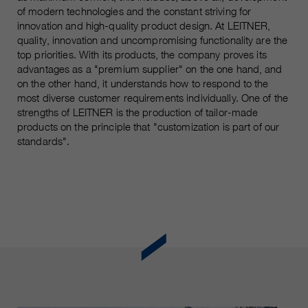
Les cookies marketing comprennent le suivi et les
of modern technologies and the constant striving for
cookies statistiques
innovation and high-quality product design. At LEITNER,
pour la session actuelle du
durée
quality, innovation and uncompromising functionality are the
navigateur
informations sur les cookies
_ga, _gid, _gat, __utma, __utmb,
top priorities. With its products, the company proves its
Name
__utmc, __utmd, __utmz
advantages as a "premium supplier" on the one hand, and
C’est utilisé pour protéger contre
fin
on the other hand, it understands how to respond to the
les spams causés par les spams.
fournisseur
Google Analytics
most diverse customer requirements individually. One of the
strengths of LEITNER is the production of tailor-made
varie entre 2 ans et 6 mois, voire
products on the principle that "customization is part of our
Name
cookie_optin
durée
moins.
standards".
fournisseur
sgalinski Cookie Opt In
Ces cookies sont utilisés par
Google Analytics pour collecter
durée
30 jours
différents types d’informations
d’utilisation, y compris des
Enregistre les paramètres de
informations personnelles et non
fin
cookie sélectionnés par
personnelles. Vous trouverez de
l’utilisateur.
plus amples informations dans les
fin
dispositions sur la protection des
données de Google Analytics sur
https://policies.google.com/privacy.