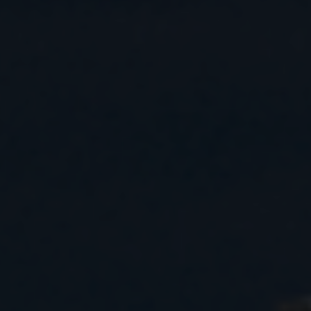
https://policies.google.com/privacy.
Gesammelte nicht
personenbezogene Daten werden
verwendet, um Berichte über die
Nutzung der Website zu erstellen,
die uns helfen, unsere Websites /
Apps zu verbessern. Diese
Informationen werden auch an
unsere Kunden / Partner
weitergegeben.