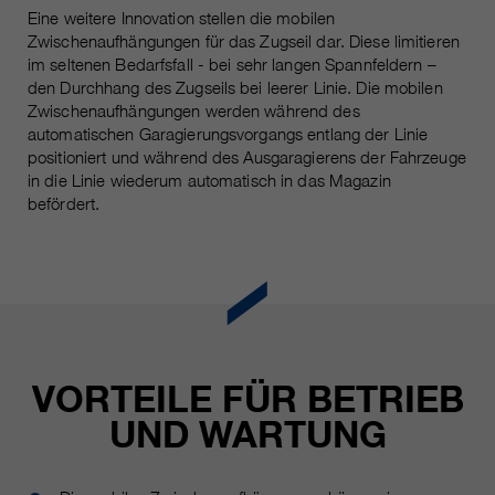
Laufzeit
Nur für die aktuelle Browsersitzung
Eine weitere Innovation stellen die mobilen
Zwischenaufhängungen für das Zugseil dar. Diese limitieren
_ga, _gid, _gat, __utma, __utmb,
Cookie-Informationen
Wird verwendet, um vor Spam zu
Name
im seltenen Bedarfsfall - bei sehr langen Spannfeldern –
__utmc, __utmd, __utmz
Zweck
schützen, welches durch Spam-
den Durchhang des Zugseils bei leerer Linie. Die mobilen
Bots verursacht wird.
Zwischenaufhängungen werden während des
Anbieter
Google Analytics
automatischen Garagierungsvorgangs entlang der Linie
positioniert und während des Ausgaragierens der Fahrzeuge
Mehrere - variieren zwischen 2
Name
cookie_optin
in die Linie wiederum automatisch in das Magazin
Laufzeit
Jahren und 6 Monaten oder noch
befördert.
kürzer.
Anbieter
sgalinski Cookie Opt In
Diese Cookies werden von Google
Laufzeit
30 Tage
Analytics verwendet, um
verschiedene Arten von
Speichert die vom Benutzer
Zweck
Nutzungsinformationen zu
gewählten Cookie-Einstellungen.
sammeln, einschließlich
persönlicher und nicht-
VORTEILE FÜR BETRIEB
personenbezogener Informationen.
UND WARTUNG
Weitere Informationen finden Sie in
den Datenschutzbestimmungen
von Google Analytics unter
Zweck