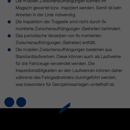
Die mobilen Zwischenaufhängungen können im
https://policies.google.com/privacy.
Gesammelte nicht
Magazin gewartet bzw. inspiziert werden. Somit ist kein
personenbezogene Daten werden
Arbeiten in der Linie notwendig.
verwendet, um Berichte über die
Die Inspektion der Tragseile wird nicht durch fix
Nutzung der Website zu erstellen,
montierte Zwischenaufhängungen (Seilreiter) behindert.
die uns helfen, unsere Websites /
Das periodische Versetzen von fix montierten
Apps zu verbessern. Diese
Zwischenaufhängungen (Seilreiter) entfällt.
Informationen werden auch an
Die mobilen Zwischenaufhängungen bestehen aus
unsere Kunden / Partner
Standardlaufwerken. Diese können auch als Laufwerke
weitergegeben.
für die Fahrzeuge verwendet werden. Die
Inspektionstätigkeiten an den Laufwerken können daher
während des Fahrgastbetriebs durchgeführt werden,
was besonders für Ganzjahresanlagen vorteilhaft ist.