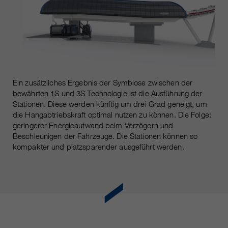
https://policies.google.com/privacy.
Gesammelte nicht
personenbezogene Daten werden
verwendet, um Berichte über die
Nutzung der Website zu erstellen,
die uns helfen, unsere Websites /
Apps zu verbessern. Diese
Informationen werden auch an
Ein zusätzliches Ergebnis der Symbiose zwischen der
unsere Kunden / Partner
bewährten 1S und 3S Technologie ist die Ausführung der
weitergegeben.
Stationen. Diese werden künftig um drei Grad geneigt, um
die Hangabtriebskraft optimal nutzen zu können. Die Folge:
geringerer Energieaufwand beim Verzögern und
Beschleunigen der Fahrzeuge. Die Stationen können so
kompakter und platzsparender ausgeführt werden.