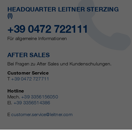
HEADQUARTER LEITNER STERZING
(I)
+39 0472 722111
Für allgemeine Informationen
AFTER SALES
Bei Fragen zu After Sales und Kundenschulungen.
Customer Service
T
+39 0472 727711
Hotline
Mech.
+39 3356156050
El.
+39 3356514386
E
customer.service@leitner.com