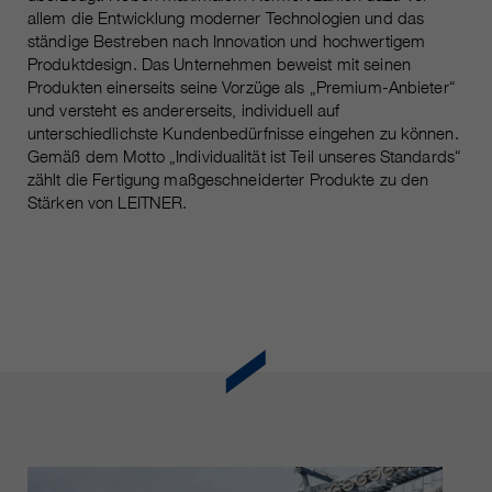
Laufzeit
Nur für die aktuelle Browsersitzung
allem die Entwicklung moderner Technologien und das
ständige Bestreben nach Innovation und hochwertigem
_ga, _gid, _gat, __utma, __utmb,
Cookie-Informationen
Wird verwendet, um vor Spam zu
Name
Produktdesign. Das Unternehmen beweist mit seinen
__utmc, __utmd, __utmz
Zweck
schützen, welches durch Spam-
Produkten einerseits seine Vorzüge als „Premium-Anbieter“
Bots verursacht wird.
und versteht es andererseits, individuell auf
Anbieter
Google Analytics
unterschiedlichste Kundenbedürfnisse eingehen zu können.
Gemäß dem Motto „Individualität ist Teil unseres Standards“
Mehrere - variieren zwischen 2
Name
cookie_optin
zählt die Fertigung maßgeschneiderter Produkte zu den
Laufzeit
Jahren und 6 Monaten oder noch
Stärken von LEITNER.
kürzer.
Anbieter
sgalinski Cookie Opt In
Diese Cookies werden von Google
Laufzeit
30 Tage
Analytics verwendet, um
verschiedene Arten von
Speichert die vom Benutzer
Zweck
Nutzungsinformationen zu
gewählten Cookie-Einstellungen.
sammeln, einschließlich
persönlicher und nicht-
personenbezogener Informationen.
Weitere Informationen finden Sie in
den Datenschutzbestimmungen
von Google Analytics unter
Zweck