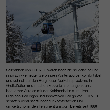
https://policies.google.com/privacy.
Gesammelte nicht
personenbezogene Daten werden
verwendet, um Berichte über die
Nutzung der Website zu erstellen,
die uns helfen, unsere Websites /
Apps zu verbessern. Diese
Informationen werden auch an
unsere Kunden / Partner
weitergegeben.
Seilbahnen von LEITNER waren noch nie so vielseitig und
innovativ wie heute. Sie bringen Wintersportler komfortabel
und schnell auf den Berg, lösen Verkehrsprobleme in
Großstädten und machen Freizeiteinrichtungen dank
bequemer Anreise mit der Kabinenbahn attraktiver.
Hightech-Lösungen und innovatives Design von LEITNER
schaffen Voraussetzungen für komfortablen und
umweltschonenden Personentransport. Bereits seit 1888