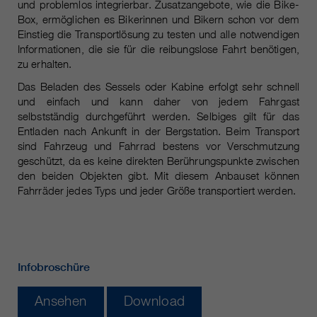
Laufzeit
Nur für die aktuelle Browsersitzung
und problemlos integrierbar. Zusatzangebote, wie die Bike-
Box, ermöglichen es Bikerinnen und Bikern schon vor dem
_ga, _gid, _gat, __utma, __utmb,
Cookie-Informationen
Wird verwendet, um vor Spam zu
Name
Einstieg die Transportlösung zu testen und alle notwendigen
__utmc, __utmd, __utmz
Zweck
schützen, welches durch Spam-
Informationen, die sie für die reibungslose Fahrt benötigen,
zu erhalten.
Bots verursacht wird.
Anbieter
Google Analytics
Das Beladen des Sessels oder Kabine erfolgt sehr schnell
und einfach und kann daher von jedem Fahrgast
Mehrere - variieren zwischen 2
Name
cookie_optin
selbstständig durchgeführt werden. Selbiges gilt für das
Laufzeit
Jahren und 6 Monaten oder noch
Entladen nach Ankunft in der Bergstation. Beim Transport
kürzer.
Anbieter
sgalinski Cookie Opt In
sind Fahrzeug und Fahrrad bestens vor Verschmutzung
geschützt, da es keine direkten Berührungspunkte zwischen
Diese Cookies werden von Google
Laufzeit
30 Tage
den beiden Objekten gibt. Mit diesem Anbauset können
Analytics verwendet, um
Fahrräder jedes Typs und jeder Größe transportiert werden.
verschiedene Arten von
Speichert die vom Benutzer
Zweck
Nutzungsinformationen zu
gewählten Cookie-Einstellungen.
sammeln, einschließlich
persönlicher und nicht-
personenbezogener Informationen.
Infobroschüre
Weitere Informationen finden Sie in
den Datenschutzbestimmungen
Ansehen
Download
von Google Analytics unter
Zweck