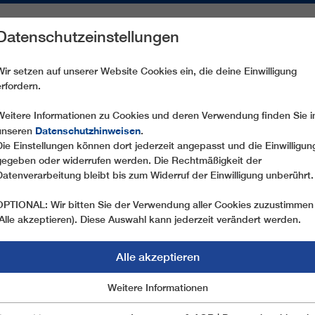
Datenschutzeinstellungen
REICHE
ERSATZTEILE
SERVICE
UNTERNEHMEN
PRE
Wir setzen auf unserer Website Cookies ein, die deine Einwilligung
erfordern.
BD15 ST. ULRICH - SEISERALM
Weitere Informationen zu Cookies und deren Verwendung finden Sie i
Datenschutzhinweisen
unseren
.
Die Einstellungen können dort jederzeit angepasst und die Einwilligun
T DER ZWEISEIL - UMLAUFBAHN AUF DIE SEISER
gegeben oder widerrufen werden. Die Rechtmäßigkeit der
Datenverarbeitung bleibt bis zum Widerruf der Einwilligung unberührt.
OPTIONAL: Wir bitten Sie der Verwendung aller Cookies zuzustimmen
(Alle akzeptieren). Diese Auswahl kann jederzeit verändert werden.
Alle akzeptieren
SEISERALM
Marketing
Weitere Informationen
Essentiell