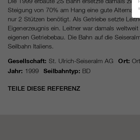
Die 1999 erbaute 2S Bahn ersetzte damals zwei
Steigung von 70% am Hang eine gute Alternativ
nur 2 Stützen benötigt. Als Getriebe setzte Leit
Eigenerzeugnis ein. Leitner war damals weltwei
eigenen Getriebebau. Die Bahn auf die Seisera
Seilbahn Italiens.
Gesellschaft:
St. Ulrich-Seiseralm AG
Ort:
Ort
Jahr:
1999
Seilbahntyp:
BD
TEILE DIESE REFERENZ