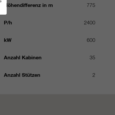
e
Höhendifferenz in m
775
P/h
2400
kW
600
Anzahl Kabinen
35
Anzahl Stützen
2