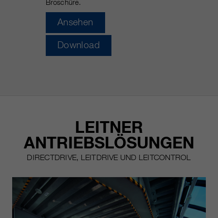
Broschüre.
https://policies.google.com/privacy.
Gesammelte nicht
Ansehen
personenbezogene Daten werden
verwendet, um Berichte über die
Download
Nutzung der Website zu erstellen,
die uns helfen, unsere Websites /
Apps zu verbessern. Diese
Informationen werden auch an
unsere Kunden / Partner
weitergegeben.
LEITNER
ANTRIEBSLÖSUNGEN
DIRECTDRIVE, LEITDRIVE UND LEITCONTROL