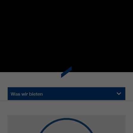
https://policies.google.com/privacy.
Gesammelte nicht
personenbezogene Daten werden
verwendet, um Berichte über die
Nutzung der Website zu erstellen,
die uns helfen, unsere Websites /
Apps zu verbessern. Diese
Informationen werden auch an
unsere Kunden / Partner
weitergegeben.
Was wir bieten