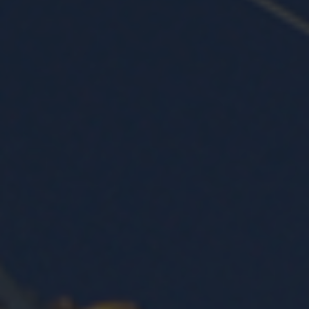
https://policies.google.com/privacy.
Gesammelte nicht
personenbezogene Daten werden
verwendet, um Berichte über die
Nutzung der Website zu erstellen,
die uns helfen, unsere Websites /
Apps zu verbessern. Diese
Informationen werden auch an
unsere Kunden / Partner
weitergegeben.