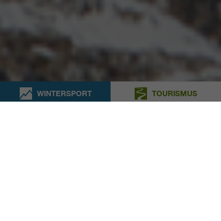
WINTERSPORT
TOURISMUS
URBAN
ZURÜCK ZUR ÜBERSICHT
Altbewährt, zukunftsorientiert
und anpassungsfähig