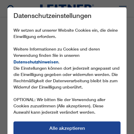
Datenschutzeinstellungen
Wir setzen auf unserer Website Cookies ein, die deine
Einwilligung erfordern.
Weitere Informationen zu Cookies und deren
ERKLÄRUNG ZUR
Verwendung finden Sie in unseren
Datenschutzhinweisen
.
BARRIEREFREIHEIT
Die Einstellungen können dort jederzeit angepasst und
WEBSHOP
die Einwilligung gegeben oder widerrufen werden. Die
Rechtmäßigkeit der Datenverarbeitung bleibt bis zum
Widerruf der Einwilligung unberührt.
OPTIONAL: Wir bitten Sie der Verwendung aller
Wir, die Leitner AG, sind bemüht, unseren Webshop im
Cookies zuzustimmen (Alle akzeptieren). Diese
Einklang mit dem Barrierefreiheitsgesetz idgF zur
Auswahl kann jederzeit verändert werden.
Umsetzung der europäischen Barrierefreiheitsrichtlinie (RL
2019/882) über die Barrierefreiheitsanforderungen von
Produkten und Dienstleistungen barrierefrei zugänglich zu
Alle akzeptieren
gestalten.