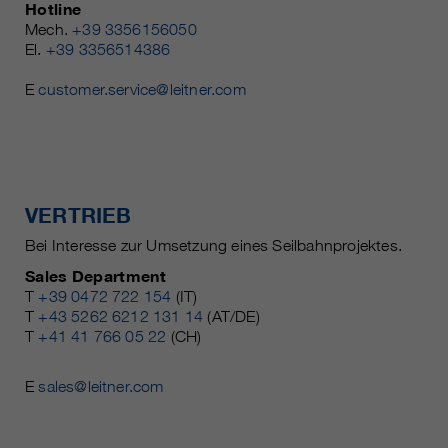
Hotline
Mech.
+39 3356156050
El.
+39 3356514386
E
customer.service@leitner.com
VERTRIEB
Bei Interesse zur Umsetzung eines Seilbahnprojektes.
Sales Department
T
+39 0472 722 154
(IT)
T
+43 5262 6212 131 14
(AT/DE)
T
+41 41 766 05 22
(CH)
E
sales@leitner.com