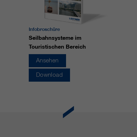
https://policies.google.com/privacy.
Gesammelte nicht
personenbezogene Daten werden
verwendet, um Berichte über die
Nutzung der Website zu erstellen,
Infobroschüre
die uns helfen, unsere Websites /
Seilbahnsysteme im
Apps zu verbessern. Diese
Touristischen Bereich
Informationen werden auch an
unsere Kunden / Partner
Ansehen
weitergegeben.
Download