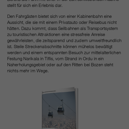
Laufzeit
Nur für die aktuelle Browsersitzung
stellt für sich ein Erlebnis dar.
_ga, _gid, _gat, __utma, __utmb,
Cookie-Informationen
Wird verwendet, um vor Spam zu
Name
Den Fahrgästen bietet sich von einer Kabinenbahn eine
__utmc, __utmd, __utmz
Zweck
schützen, welches durch Spam-
Aussicht, die sie mit einem Privatauto oder Reisebus nicht
Bots verursacht wird.
hätten. Dazu kommt, dass Seilbahnen als Transportsystem
Anbieter
Google Analytics
zu touristischen Attraktionen eine stressfreie Anreise
gewährleisten, die zeitsparend und zudem umweltfreundlich
Mehrere - variieren zwischen 2
Name
cookie_optin
ist. Steile Streckenabschnitte können mühelos bewältigt
Laufzeit
Jahren und 6 Monaten oder noch
werden und einem entspannten Besuch zur mittelalterlichen
kürzer.
Anbieter
sgalinski Cookie Opt In
Festung Narikala in Tiflis, vom Strand in Ordu in ein
Naherholungsgebiet oder auf den Ritten bei Bozen steht
Diese Cookies werden von Google
Laufzeit
30 Tage
nichts mehr im Wege.
Analytics verwendet, um
verschiedene Arten von
Speichert die vom Benutzer
Zweck
Nutzungsinformationen zu
gewählten Cookie-Einstellungen.
sammeln, einschließlich
persönlicher und nicht-
personenbezogener Informationen.
Weitere Informationen finden Sie in
den Datenschutzbestimmungen
von Google Analytics unter
Zweck