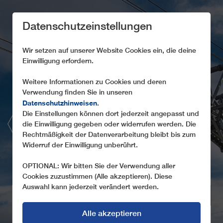
Datenschutzeinstellungen
Wir setzen auf unserer Website Cookies ein, die deine
Einwilligung erfordern.
Weitere Informationen zu Cookies und deren
SEILBAHNEN IM
Verwendung finden Sie in unseren
Datenschutzhinweisen
.
TOURISMUS
Die Einstellungen können dort jederzeit angepasst und
die Einwilligung gegeben oder widerrufen werden. Die
ENTSPANNTES SIGHTSEEING MIT DER
Rechtmäßigkeit der Datenverarbeitung bleibt bis zum
Widerruf der Einwilligung unberührt.
SEILBAHN
OPTIONAL: Wir bitten Sie der Verwendung aller
Cookies zuzustimmen (Alle akzeptieren). Diese
Auswahl kann jederzeit verändert werden.
WINTERSPORT
TOURISMUS
Alle akzeptieren
URBAN
MATERIAL