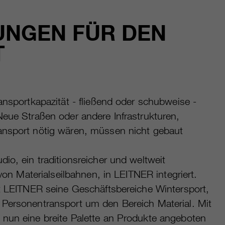
UNGEN FÜR DEN
T
ansportkapazität - fließend oder schubweise -
Neue Straßen oder andere Infrastrukturen,
ansport nötig wären, müssen nicht gebaut
io, ein traditionsreicher und weltweit
 von Materialseilbahnen, in LEITNER integriert.
rt LEITNER seine Geschäftsbereiche Wintersport,
Personentransport um den Bereich Material. Mit
nun eine breite Palette an Produkte angeboten