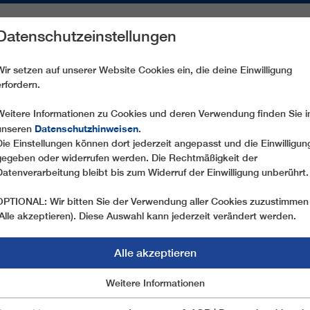
Datenschutzeinstellungen
REICHE
ERSATZTEILE
SERVICE
UNTERNEHMEN
PRE
Wir setzen auf unserer Website Cookies ein, die deine Einwilligung
erfordern.
TOURISMUS
URBAN
Weitere Informationen zu Cookies und deren Verwendung finden Sie i
Datenschutzhinweisen
unseren
.
Die Einstellungen können dort jederzeit angepasst und die Einwilligun
gegeben oder widerrufen werden. Die Rechtmäßigkeit der
Datenverarbeitung bleibt bis zum Widerruf der Einwilligung unberührt.
OPTIONAL: Wir bitten Sie der Verwendung aller Cookies zuzustimmen
(Alle akzeptieren). Diese Auswahl kann jederzeit verändert werden.
Alle akzeptieren
Marketing
Weitere Informationen
Essentiell