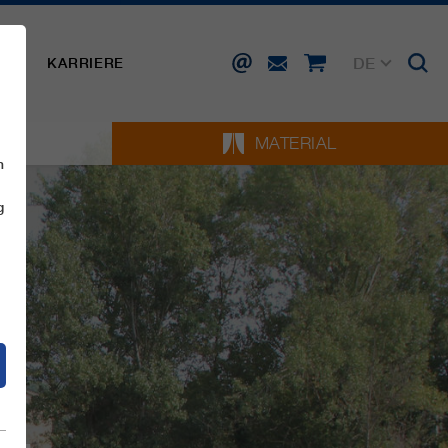
DE
SSE
KARRIERE
EN
FR
IT
MATERIAL
ES
n
g