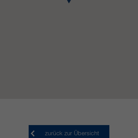
https://policies.google.com/privacy.
Gesammelte nicht
personenbezogene Daten werden
verwendet, um Berichte über die
Nutzung der Website zu erstellen,
die uns helfen, unsere Websites /
Apps zu verbessern. Diese
Informationen werden auch an
unsere Kunden / Partner
weitergegeben.
zurück zur Übersicht