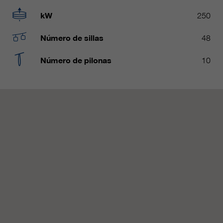
Name
__utmc, __utmd, __utmz
Usado para proteger contra el
kW
250
fin
spam causado por los spam-bots.
proveedor
Google Analytics
Número de sillas
48
Mehrere - variieren zwischen 2
Name
cookie_optin
Número de pilonas
10
duración
Jahren und 6 Monaten oder noch
kürzer.
proveedor
sgalinski Cookie Opt In
Estas cookies son utilizadas por
duración
30 días
Google Analytics para recopilar
diversos tipos de información de
Guarda la configuración de la
uso, incluida información personal
fin
cookie seleccionada por el
y no personal. Para más
usuario.
información, consulte la política de
fin
privacidad de Google Analytics en
https:/policies.google.com/
privacy. que nos ayudan a mejorar
nuestras aplicaciones y nuestros
sitios web. Esta información
también se transmite a nuestros