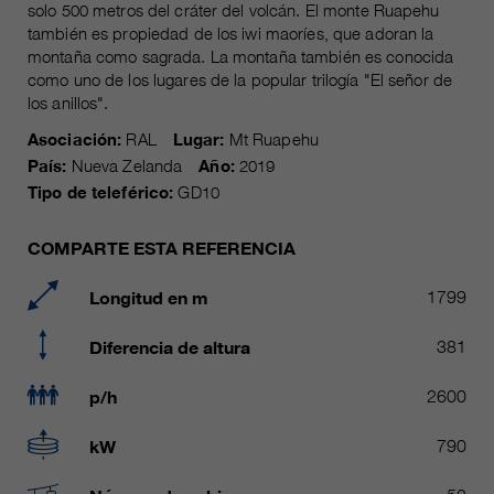
Name
solo 500 metros del cráter del volcán. El monte Ruapehu
__utmc, __utmd, __utmz
Usado para proteger contra el
también es propiedad de los iwi maoríes, que adoran la
fin
spam causado por los spam-bots.
montaña como sagrada. La montaña también es conocida
proveedor
Google Analytics
como uno de los lugares de la popular trilogía "El señor de
los anillos".
Mehrere - variieren zwischen 2
Name
cookie_optin
duración
Jahren und 6 Monaten oder noch
Asociación:
RAL
Lugar:
Mt Ruapehu
kürzer.
País:
Nueva Zelanda
Año:
2019
proveedor
sgalinski Cookie Opt In
Tipo de teleférico:
GD10
Estas cookies son utilizadas por
duración
30 días
Google Analytics para recopilar
COMPARTE ESTA REFERENCIA
diversos tipos de información de
Guarda la configuración de la
uso, incluida información personal
fin
cookie seleccionada por el
Longitud en m
1799
y no personal. Para más
usuario.
información, consulte la política de
Diferencia de altura
381
fin
privacidad de Google Analytics en
https:/policies.google.com/
p/h
2600
privacy. que nos ayudan a mejorar
nuestras aplicaciones y nuestros
kW
790
sitios web. Esta información
también se transmite a nuestros