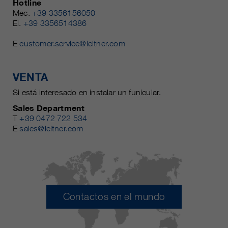
Hotline
Mec.
+39 3356156050
El.
+39 3356514386
E
customer.service@leitner.com
VENTA
Si está interesado en instalar un funicular.
Sales Department
T
+39 0472 722 534
E
sales@leitner.com
Contactos en el mundo