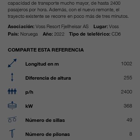
Name
capacidad de transporte mucho mayor, de hasta 2400
__utmc, __utmd, __utmz
Usado para proteger contra el
pasajeros por hora. Además, con el nuevo remonte, el
fin
spam causado por los spam-bots.
trayecto existente se recorre en poco más de tres minutos.
proveedor
Google Analytics
Asociación:
Voss Resort Fjellheisar AS
Lugar:
Voss
Mehrere - variieren zwischen 2
País:
Noruega
Año:
2022
Tipo de teleférico:
CD6
Name
cookie_optin
duración
Jahren und 6 Monaten oder noch
kürzer.
proveedor
sgalinski Cookie Opt In
COMPARTE ESTA REFERENCIA
Estas cookies son utilizadas por
duración
30 días
Longitud en m
1002
Google Analytics para recopilar
diversos tipos de información de
Guarda la configuración de la
Diferencia de altura
255
uso, incluida información personal
fin
cookie seleccionada por el
y no personal. Para más
usuario.
p/h
2400
información, consulte la política de
fin
privacidad de Google Analytics en
kW
368
https:/policies.google.com/
privacy. que nos ayudan a mejorar
Número de sillas
49
nuestras aplicaciones y nuestros
sitios web. Esta información
Número de pilonas
8
también se transmite a nuestros