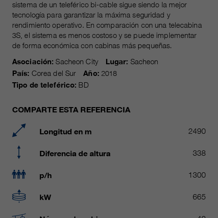
Name
sistema de un teleférico bi-cable sigue siendo la mejor
__utmc, __utmd, __utmz
Usado para proteger contra el
tecnología para garantizar la máxima seguridad y
fin
spam causado por los spam-bots.
rendimiento operativo. En comparación con una telecabina
proveedor
Google Analytics
3S, el sistema es menos costoso y se puede implementar
de forma económica con cabinas más pequeñas.
Mehrere - variieren zwischen 2
Name
cookie_optin
duración
Jahren und 6 Monaten oder noch
Asociación:
Sacheon City
Lugar:
Sacheon
kürzer.
País:
Corea del Sur
Año:
2018
proveedor
sgalinski Cookie Opt In
Tipo de teleférico:
BD
Estas cookies son utilizadas por
duración
30 días
Google Analytics para recopilar
COMPARTE ESTA REFERENCIA
diversos tipos de información de
Guarda la configuración de la
uso, incluida información personal
fin
cookie seleccionada por el
Longitud en m
2490
y no personal. Para más
usuario.
información, consulte la política de
Diferencia de altura
338
fin
privacidad de Google Analytics en
https:/policies.google.com/
p/h
1300
privacy. que nos ayudan a mejorar
nuestras aplicaciones y nuestros
kW
665
sitios web. Esta información
también se transmite a nuestros