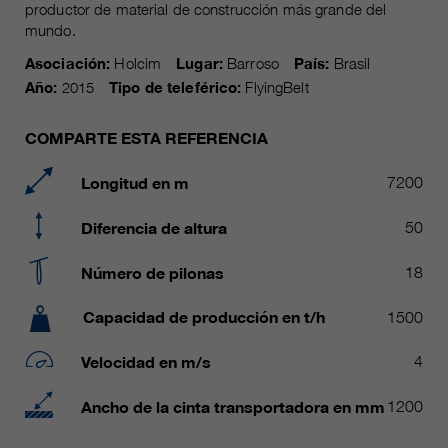
Name
productor de material de construcción más grande del
__utmc, __utmd, __utmz
Usado para proteger contra el
mundo.
fin
spam causado por los spam-bots.
proveedor
Google Analytics
Asociación:
Holcim
Lugar:
Barroso
País:
Brasil
Año:
2015
Tipo de teleférico:
FlyingBelt
Mehrere - variieren zwischen 2
Name
cookie_optin
duración
Jahren und 6 Monaten oder noch
COMPARTE ESTA REFERENCIA
kürzer.
proveedor
sgalinski Cookie Opt In
Longitud en m
7200
Estas cookies son utilizadas por
duración
30 días
Google Analytics para recopilar
Diferencia de altura
50
diversos tipos de información de
Guarda la configuración de la
uso, incluida información personal
fin
cookie seleccionada por el
Número de pilonas
18
y no personal. Para más
usuario.
información, consulte la política de
Capacidad de producción en t/h
1500
fin
privacidad de Google Analytics en
https:/policies.google.com/
Velocidad en m/s
4
privacy. que nos ayudan a mejorar
nuestras aplicaciones y nuestros
Ancho de la cinta transportadora en mm
1200
sitios web. Esta información
también se transmite a nuestros