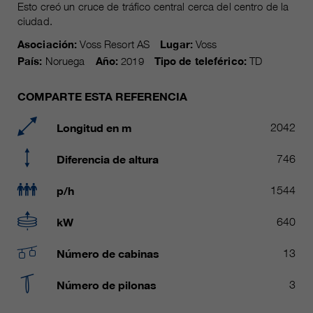
Name
Esto creó un cruce de tráfico central cerca del centro de la
__utmc, __utmd, __utmz
Usado para proteger contra el
ciudad.
fin
spam causado por los spam-bots.
proveedor
Google Analytics
Asociación:
Voss Resort AS
Lugar:
Voss
País:
Noruega
Año:
2019
Tipo de teleférico:
TD
Mehrere - variieren zwischen 2
Name
cookie_optin
duración
Jahren und 6 Monaten oder noch
COMPARTE ESTA REFERENCIA
kürzer.
proveedor
sgalinski Cookie Opt In
Longitud en m
2042
Estas cookies son utilizadas por
duración
30 días
Google Analytics para recopilar
Diferencia de altura
746
diversos tipos de información de
Guarda la configuración de la
uso, incluida información personal
fin
cookie seleccionada por el
p/h
1544
y no personal. Para más
usuario.
información, consulte la política de
kW
640
fin
privacidad de Google Analytics en
https:/policies.google.com/
Número de cabinas
13
privacy. que nos ayudan a mejorar
nuestras aplicaciones y nuestros
Número de pilonas
3
sitios web. Esta información
también se transmite a nuestros