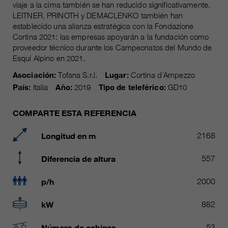
Name
viaje a la cima también se han reducido significativamente.
__utmc, __utmd, __utmz
Usado para proteger contra el
LEITNER, PRINOTH y DEMACLENKO también han
fin
spam causado por los spam-bots.
establecido una alianza estratégica con la Fondazione
proveedor
Google Analytics
Cortina 2021: las empresas apoyarán a la fundación como
proveedor técnico durante los Campeonatos del Mundo de
Mehrere - variieren zwischen 2
Name
cookie_optin
Esquí Alpino en 2021.
duración
Jahren und 6 Monaten oder noch
Asociación:
Tofana S.r.l.
Lugar:
Cortina d´Ampezzo
kürzer.
proveedor
sgalinski Cookie Opt In
País:
Italia
Año:
2019
Tipo de teleférico:
GD10
Estas cookies son utilizadas por
duración
30 días
Google Analytics para recopilar
COMPARTE ESTA REFERENCIA
diversos tipos de información de
Guarda la configuración de la
uso, incluida información personal
fin
cookie seleccionada por el
Longitud en m
2168
y no personal. Para más
usuario.
información, consulte la política de
Diferencia de altura
557
fin
privacidad de Google Analytics en
https:/policies.google.com/
p/h
2000
privacy. que nos ayudan a mejorar
nuestras aplicaciones y nuestros
kW
882
sitios web. Esta información
también se transmite a nuestros
Número de cabinas
53