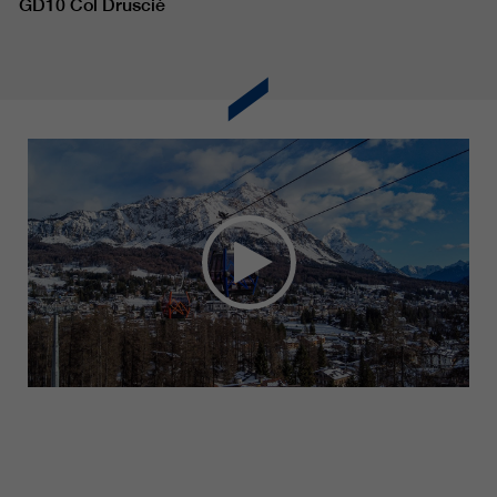
GD10 Col Drusciè