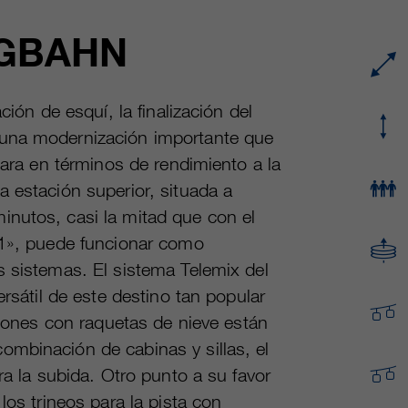
proveedor
Google Analytics
RGBAHN
Name
cookie_optin
Mehrere - variieren zwischen 2 Jahren und 6
proveedor
sgalinski Cookie Opt In
duración
Monaten oder noch kürzer.
ción de esquí, la finalización del
duración
30 días
Estas cookies son utilizadas por Google
 una modernización importante que
Analytics para recopilar diversos tipos de
Guarda la configuración de la cookie
lara en términos de rendimiento a la
fin
información de uso, incluida información
seleccionada por el usuario.
 estación superior, situada a
personal y no personal. Para más información,
inutos, casi la mitad que con el
consulte la política de privacidad de Google
fin
Analytics en https:/policies.google.com/
 1», puede funcionar como
privacy. que nos ayudan a mejorar nuestras
s sistemas. El sistema Telemix del
aplicaciones y nuestros sitios web. Esta
ersátil de este destino tan popular
información también se transmite a nuestros
clientes/ socios.
rsiones con raquetas de nieve están
mbinación de cabinas y sillas, el
ra la subida. Otro punto a su favor
los trineos para la pista con