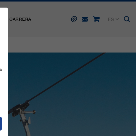
ES
SA
CARRERA
DE
EN
FR
IT
a