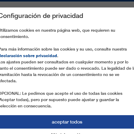
Configuración de privacidad
S
PIEZAS DE RECAMBIO
SERVICIO
EMPRESA
PREN
Utilizamos cookies en nuestra página web, que requieren su
consentimiento.
-10 RITTISBERGBAHN
Para más información sobre las cookies y su uso, consulte nuestra
declaración sobre privacidad
.
Los ajustes pueden ser consultados en cualquier momento y por lo
tanto el consentimiento puede ser dado o revocado. La legalidad de l
tramitación hasta la revocación de un consentimiento no se ve
afectada.
OPCIONAL: Le pedimos que acepte el uso de todas las cookies
(Aceptar todas), pero por supuesto puede ajustar y guardar la
selección en consecuencia.
aceptar todos