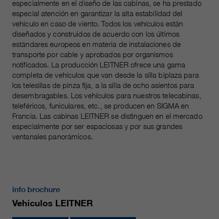
Name
especialmente en el diseño de las cabinas, se ha prestado
__utmc, __utmd, __utmz
Usado para proteger contra el
especial atención en garantizar la alta estabilidad del
fin
vehículo en caso de viento. Todos los vehículos están
spam causado por los spam-bots.
proveedor
Google Analytics
diseñados y construidos de acuerdo con los últimos
estándares europeos en materia de instalaciones de
Mehrere - variieren zwischen 2
transporte por cable y aprobados por organismos
Name
cookie_optin
duración
Jahren und 6 Monaten oder noch
notificados. La producción LEITNER ofrece una gama
kürzer.
completa de vehículos que van desde la silla biplaza para
proveedor
sgalinski Cookie Opt In
los telesillas de pinza fija, a la silla de ocho asientos para
Estas cookies son utilizadas por
desembragables. Los vehículos para nuestros telecabinas,
duración
30 días
Google Analytics para recopilar
teleféricos, funiculares, etc., se producen en SIGMA en
diversos tipos de información de
Francia. Las cabinas LEITNER se distinguen en el mercado
Guarda la configuración de la
uso, incluida información personal
especialmente por ser espaciosas y por sus grandes
fin
cookie seleccionada por el
y no personal. Para más
ventanales panorámicos.
usuario.
información, consulte la política de
fin
privacidad de Google Analytics en
https:/policies.google.com/
privacy. que nos ayudan a mejorar
info brochure
nuestras aplicaciones y nuestros
sitios web. Esta información
Vehiculos LEITNER
también se transmite a nuestros