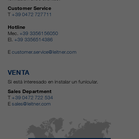
Customer Service
T
+39 0472 727711
Hotline
Mec.
+39 3356156050
El.
+39 3356514386
E
customer.service@leitner.com
VENTA
Si está interesado en instalar un funicular.
Sales Department
T
+39 0472 722 534
E
sales@leitner.com