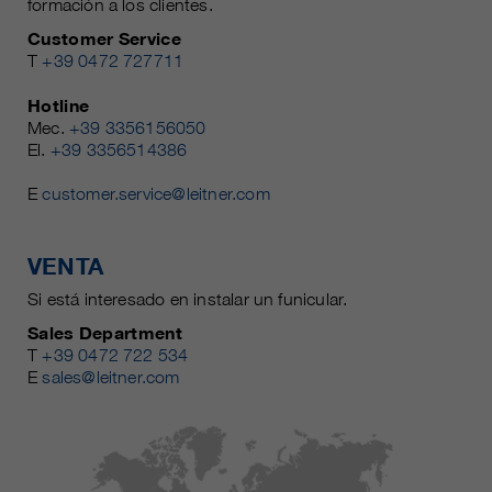
formación a los clientes.
Customer Service
T
+39 0472 727711
Hotline
Mec.
+39 3356156050
El.
+39 3356514386
E
customer.service@leitner.com
VENTA
Si está interesado en instalar un funicular.
Sales Department
T
+39 0472 722 534
E
sales@leitner.com