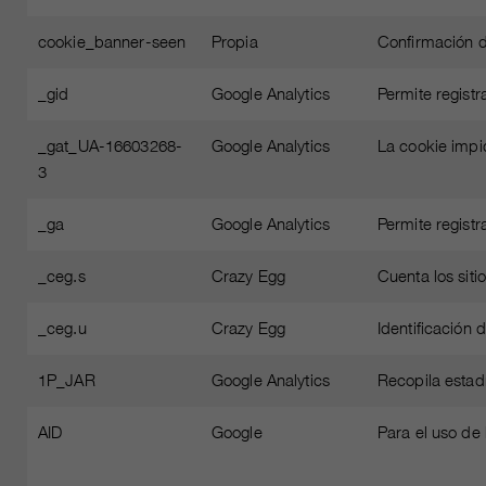
cookie_banner-seen
Propia
Confirmación d
_gid
Google Analytics
Permite registra
_gat_UA-16603268-
Google Analytics
La cookie impid
3
_ga
Google Analytics
Permite registra
_ceg.s
Crazy Egg
Cuenta los siti
_ceg.u
Crazy Egg
Identificación 
1P_JAR
Google Analytics
Recopila estadí
AID
Google
Para el uso de 