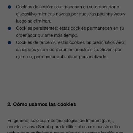
Name
__utmc, __utmd, __utmz
Cookies de sesión: se almacenan en su ordenador o
Usado para proteger contra el
fin
dispositivo mientras navega por nuestras páginas web y
spam causado por los spam-bots.
proveedor
Google Analytics
luego se eliminan.
Cookies persistentes: estas cookies permanecen en su
Mehrere - variieren zwischen 2
Name
cookie_optin
ordenador durante más tiempo.
duración
Jahren und 6 Monaten oder noch
Cookies de terceros: estas cookies las crean sitios web
kürzer.
proveedor
sgalinski Cookie Opt In
asociados y se incorporan en nuestro sitio. Sirven, por
Estas cookies son utilizadas por
ejemplo, para hacer publicidad personalizada.
duración
30 días
Google Analytics para recopilar
diversos tipos de información de
Guarda la configuración de la
uso, incluida información personal
fin
cookie seleccionada por el
y no personal. Para más
usuario.
información, consulte la política de
fin
privacidad de Google Analytics en
https:/policies.google.com/
2. Cómo usamos las cookies
privacy. que nos ayudan a mejorar
nuestras aplicaciones y nuestros
En general, solo usamos tecnologías de Internet (p. ej.,
sitios web. Esta información
cookies o Java Script) para facilitar el uso de nuestro sitio
también se transmite a nuestros
web y para optimizar nuestra oferta y su comunicación con