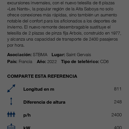
Name
excursiones invernales, con el nuevo telesilla de 6 plazas
__utmc, __utmd, __utmz
Usado para proteger contra el
«Les Nants», la popular región de la Alta Saboya no solo
fin
spam causado por los spam-bots.
ofrece conexiones más rápidas, sino también un aumento
proveedor
Google Analytics
notable del confort para los aficionados a los deportes de
invierno. El nuevo remonte desembragable sustituye el
Mehrere - variieren zwischen 2
Name
cookie_optin
telesilla de 2 plazas de pinza fija Arbois, construido en 1977,
duración
Jahren und 6 Monaten oder noch
y alcanza una capacidad de transporte de 2400 pasajeros
kürzer.
proveedor
sgalinski Cookie Opt In
por hora.
Asociación:
STBMA
Lugar:
Saint Gervais
Estas cookies son utilizadas por
duración
30 días
Google Analytics para recopilar
País:
Francia
Año:
2022
Tipo de teleférico:
CD6
diversos tipos de información de
Guarda la configuración de la
uso, incluida información personal
fin
COMPARTE ESTA REFERENCIA
cookie seleccionada por el
y no personal. Para más
usuario.
información, consulte la política de
Longitud en m
811
fin
privacidad de Google Analytics en
https:/policies.google.com/
Diferencia de altura
248
privacy. que nos ayudan a mejorar
nuestras aplicaciones y nuestros
p/h
2400
sitios web. Esta información
también se transmite a nuestros
kW
400