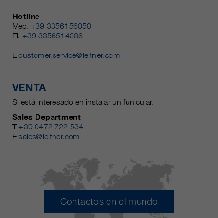
Hotline
Mec.
+39 3356156050
El.
+39 3356514386
E
customer.service@leitner.com
VENTA
Si está interesado en instalar un funicular.
Sales Department
T
+39 0472 722 534
E
sales@leitner.com
Contactos en el mundo