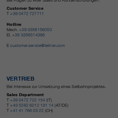
Bei Fragen zu After Sales und Kundenschulungen.
Customer Service
T
+39 0472 727711
Hotline
Mech.
+39 3356156050
El.
+39 3356514386
E
customer.service@leitner.com
VERTRIEB
Bei Interesse zur Umsetzung eines Seilbahnprojektes.
Sales Department
T
+39 0472 722 154
(IT)
T
+43 5262 6212 131 14
(AT/DE)
T
+41 41 766 05 22
(CH)