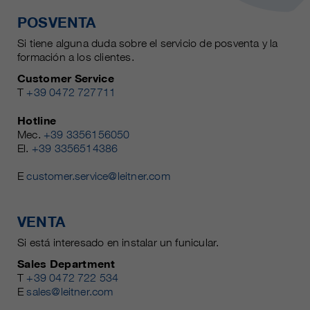
POSVENTA
Si tiene alguna duda sobre el servicio de posventa y la
formación a los clientes.
Customer Service
T
+39 0472 727711
Hotline
Mec.
+39 3356156050
El.
+39 3356514386
E
customer.service@leitner.com
VENTA
Si está interesado en instalar un funicular.
Sales Department
T
+39 0472 722 534
E
sales@leitner.com