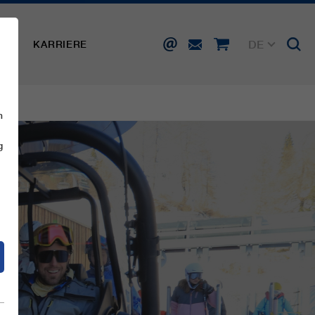
DE
SSE
KARRIERE
EN
FR
IT
ES
n
g