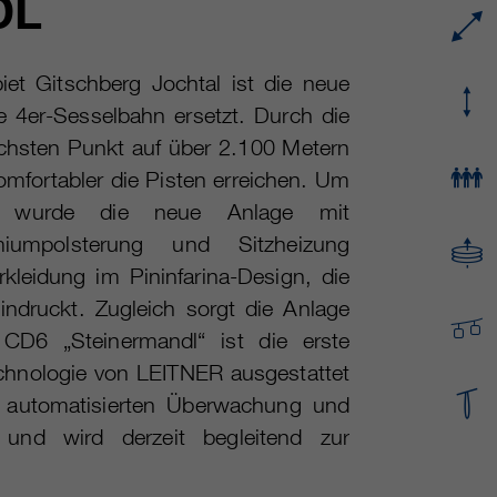
DL
Name
cookie_optin
Mehrere - variieren zwischen 2 Jahren und 6
Laufzeit
Monaten oder noch kürzer.
Anbieter
sgalinski Cookie Opt In
iet Gitschberg Jochtal ist die neue
re 4er-Sesselbahn ersetzt. Durch die
Diese Cookies werden von Google Analytics
Laufzeit
30 Tage
verwendet, um verschiedene Arten von
öchsten Punkt auf über 2.100 Metern
Nutzungsinformationen zu sammeln,
Speichert die vom Benutzer gewählten Cookie-
omfortabler die Pisten erreichen. Um
Zweck
einschließlich persönlicher und nicht-
Einstellungen.
, wurde die neue Anlage mit
personenbezogener Informationen. Weitere
Informationen finden Sie in den
emiumpolsterung und Sitzheizung
Datenschutzbestimmungen von Google
rkleidung im Pininfarina-Design, die
Zweck
Analytics unter
indruckt. Zugleich sorgt die Anlage
https://policies.google.com/privacy.
Gesammelte nicht personenbezogene Daten
e CD6 „Steinermandl“ ist die erste
werden verwendet, um Berichte über die
echnologie von LEITNER ausgestattet
Nutzung der Website zu erstellen, die uns
r automatisierten Überwachung und
helfen, unsere Websites / Apps zu verbessern.
und wird derzeit begleitend zur
Diese Informationen werden auch an unsere
Kunden / Partner weitergegeben.