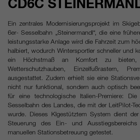
CD6C STEINERMAN
Ein zentrales Modernisierungsprojekt im Skigeb
6er- Sesselbahn „Steinermandl“, die eine frühe
leistungsstarke Anlage wird die Fahrzeit zum h
halbiert, wodurch Wintersportler schneller und k
ein Höchstmaß an Komfort zu bieten
Wetterschutzhauben, Einzelfußrastern, Pr
ausgestattet. Zudem erhielt sie eine Stationsve
nicht nur funktional, sondern auch optisch bee
für eine technologische Italien-Premiere: Di
Sesselbahn des Landes, die mit der LeitPilot-T
wurde. Dieses KIgestütztem System dient de
Steuerung des Ein- und Ausstiegsbereichs 
manuellen Stationsbetreuung getestet.