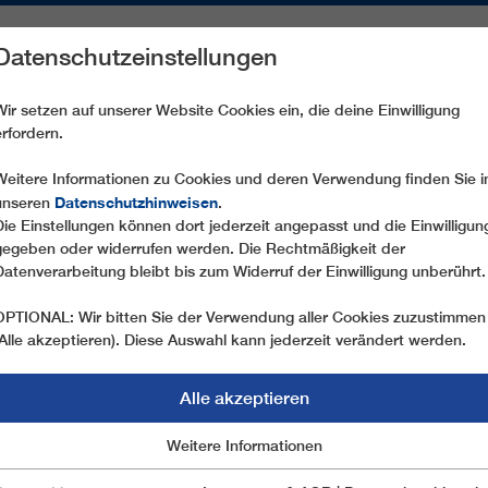
Datenschutzeinstellungen
REICHE
ERSATZTEILE
SERVICE
UNTERNEHMEN
PRE
Wir setzen auf unserer Website Cookies ein, die deine Einwilligung
erfordern.
CD6C STEINERMANDL
Weitere Informationen zu Cookies und deren Verwendung finden Sie i
Datenschutzhinweisen
unseren
.
Die Einstellungen können dort jederzeit angepasst und die Einwilligun
gegeben oder widerrufen werden. Die Rechtmäßigkeit der
Datenverarbeitung bleibt bis zum Widerruf der Einwilligung unberührt.
OPTIONAL: Wir bitten Sie der Verwendung aller Cookies zuzustimmen
(Alle akzeptieren). Diese Auswahl kann jederzeit verändert werden.
Alle akzeptieren
Marketing
Weitere Informationen
Essentiell