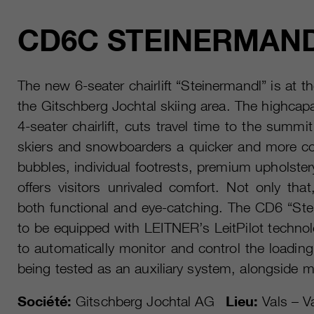
CD6C STEINERMAN
The new 6-seater chairlift “Steinermandl” is at t
the Gitschberg Jochtal skiing area. The highcap
4-seater chairlift, cuts travel time to the summi
skiers and snowboarders a quicker and more con
bubbles, individual footrests, premium upholste
offers visitors unrivaled comfort. Not only that
both functional and eye-catching. The CD6 “Steiner
to be equipped with LEITNER’s LeitPilot techno
to automatically monitor and control the loading
being tested as an auxiliary system, alongside m
Société:
Gitschberg Jochtal AG
Lieu:
Vals – Va