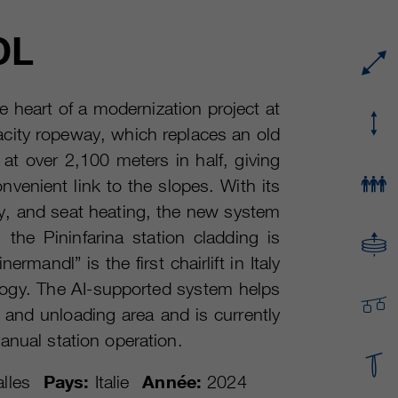
fournisseur
Google Analytics
Name
cookie_optin
DL
durée
varie entre 2 ans et 6 mois, voire moins.
fournisseur
sgalinski Cookie Opt In
Ces cookies sont utilisés par Google Analytics
durée
30 jours
he heart of a modernization project at
pour collecter différents types d’informations
acity ropeway, which replaces an old
d’utilisation, y compris des informations
Enregistre les paramètres de cookie
fin
personnelles et non personnelles. Vous
t at over 2,100 meters in half, giving
sélectionnés par l’utilisateur.
trouverez de plus amples informations dans les
venient link to the slopes. With its
fin
dispositions sur la protection des données de
ry, and seat heating, the new system
Google Analytics sur
https://policies.google.com/privacy. qui nous
, the Pininfarina station cladding is
aident à améliorer nos sites Internet / nos
mandl” is the first chairlift in Italy
applications. Ces informations sont également
logy. The AI-supported system helps
transmises à nos clients / partenaires.
 and unloading area and is currently
anual station operation.
lles
Pays:
Italie
Année:
2024