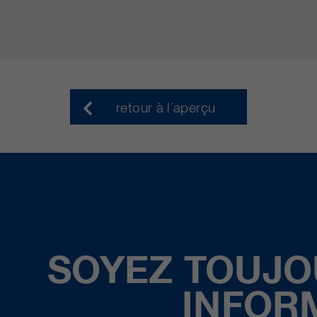
retour à l´aperçu
SOYEZ TOUJO
INFOR