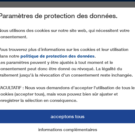
Paramètres de protection des données.
ACTIVITÉS
PIÈCES DE RECHANGE
SERVICE
NOTRE SOCIÉ
Nous utilisons des cookies sur notre site web, qui nécessitent votre
consentement.
CD6C STEINERMANDL
Vous trouverez plus d´informations sur les cookies et leur utilisation
politique de protection des données
dans notre
.
Les paramètres peuvent y être ajustés à tout moment et le
consentement peut donc être donné ou révoqué. La légalité du
traitement jusqu'à la révocation d'un consentement reste inchangée.
FACULTATIF : Nous vous demandons d'accepter l'utilisation de tous le
cookies (accepter tous), mais vous pouvez bien sûr ajuster et
enregistrer la sélection en conséquence.
acceptons tous
informations complémentaires
Marketing
cookies essentiels