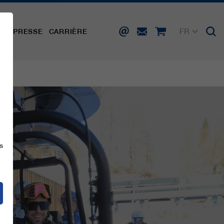
FR
TÉ
PRESSE
CARRIÈRE
DE
EN
IT
ES
s