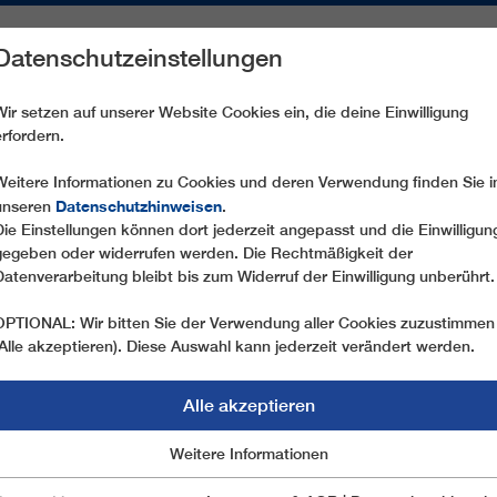
Datenschutzeinstellungen
REICHE
ERSATZTEILE
SERVICE
UNTERNEHMEN
PRE
Wir setzen auf unserer Website Cookies ein, die deine Einwilligung
erfordern.
CD8C LÄRCHKOGELBAHN
Weitere Informationen zu Cookies und deren Verwendung finden Sie i
Datenschutzhinweisen
unseren
.
Die Einstellungen können dort jederzeit angepasst und die Einwilligun
gegeben oder widerrufen werden. Die Rechtmäßigkeit der
Datenverarbeitung bleibt bis zum Widerruf der Einwilligung unberührt.
OPTIONAL: Wir bitten Sie der Verwendung aller Cookies zuzustimmen
(Alle akzeptieren). Diese Auswahl kann jederzeit verändert werden.
Alle akzeptieren
Marketing
Weitere Informationen
Essentiell