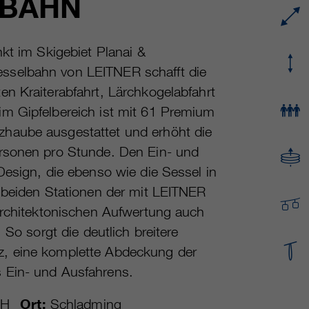
LBAHN
Name
cookie_optin
Mehrere - variieren zwischen 2 Jahren und 6
Laufzeit
Monaten oder noch kürzer.
Anbieter
sgalinski Cookie Opt In
kt im Skigebiet Planai &
sselbahn von LEITNER schafft die
Diese Cookies werden von Google Analytics
Laufzeit
30 Tage
verwendet, um verschiedene Arten von
n Kraiterabfahrt, Lärchkogelabfahrt
Nutzungsinformationen zu sammeln,
Speichert die vom Benutzer gewählten Cookie-
m Gipfelbereich ist mit 61 Premium
Zweck
einschließlich persönlicher und nicht-
Einstellungen.
haube ausgestattet und erhöht die
personenbezogener Informationen. Weitere
Informationen finden Sie in den
ersonen pro Stunde. Den Ein- und
Datenschutzbestimmungen von Google
Design, die ebenso wie die Sessel in
Zweck
Analytics unter
e beiden Stationen der mit LEITNER
https://policies.google.com/privacy.
Gesammelte nicht personenbezogene Daten
architektonischen Aufwertung auch
werden verwendet, um Berichte über die
 So sorgt die deutlich breitere
Nutzung der Website zu erstellen, die uns
z, eine komplette Abdeckung der
helfen, unsere Websites / Apps zu verbessern.
 Ein- und Ausfahrens.
Diese Informationen werden auch an unsere
Kunden / Partner weitergegeben.
bH
Ort:
Schladming