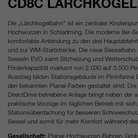
CD8C LÄRCHKOGE
Die „Lärchkogelbahn“ ist ein zentraler Knotenpun
Hochwurzen in Schladming. Die moderne 8er-Se
komfortable Anbindung zu den drei Hauptabfahrte
und zur WM-Startstrecke. Die neue Sesselbahn i
Sesseln EVO samt Sitzheizung und Wetterschutz
Förderkapazität markant von 2.030 auf 3.500 P
Ausstieg bilden Stationsgebäude im Pininfarina 
den bekannten Planai-Farben gestaltet sind. Di
DirectDrive betriebene Anlage bringt neben der 
praktische Vorzüge im täglichen Betrieb mit sich.
Stationsüberdachung für besseren Schneeschut
Sessel und somit für mehr Komfort während des
Gesellschaft:
Planai-Hochwurzen-Bahnen Gm