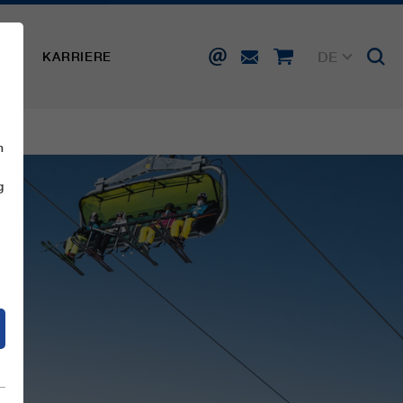
DE
SSE
KARRIERE
EN
FR
IT
ES
n
g