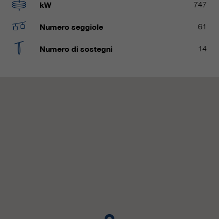
nostri siti web / app. Queste
kW
747
informazioni vengono trasmesse
anche ai nostri clienti / partner.
Numero seggiole
61
Numero di sostegni
14