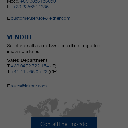
Mecc.
+39 3356156050
El.
+39 3356514386
E
customer.service@leitner.com
VENDITE
Se interessati alla realizzazione di un progetto di
impianto a fune.
Sales Department
T
+39 0472 722 154
(IT)
T
+41 41 766 05 22
(CH)
E
sales@leitner.com
Contatti nel mondo