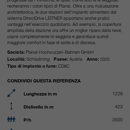
attuale
piú informazioni sul cookie
_ga, _gid, _gat, __utma, __utmb,
recheranno i colori tipici di Planai. Oltre a una rivalutazione
Nome
__utmc, __utmd, __utmz
architettonica, le due stazioni dell’impianto alimentato dal
Usato per proteggere lo spam
obiettivo
sistema DirectDrive LEITNER apportano anche pratici
causato dallo spam-bot.
fornitore
Google Analytics
vantaggi nell'esercizio quotidiano. Ad esempio, la copertura
ampliata della stazione ora offre un miglior riparo dalla neve,
copre completamente le seggiole e garantisce quindi
variano da 2 anni a 6 mesi o ancora
Nome
cookie_optin
durata
maggiore comfort in fase di salita e di discesa.
di più.
fornitore
sgalinski Cookie Opt In
Società:
Planai-Hochwurzen-Bahnen GmbH
Questi cookie sono utilizzati da
Località:
Schladming
Paese:
Austria
Anno:
2020
Google Analytics per raccogliere
durata
30 giorni
Tipo di impianto a fune:
CD8C
diversi tipi di informazioni sull'uso,
comprese le informazioni personali
Salva le impostazioni del cookie
obiettivo
CONDIVIDI QUESTA REFERENZA
e non personali. Ulteriori
selezionate dall'utente.
informazioni sono disponibili nelle
Lunghezza in m
1228
direttive sulla protezione dei dati di
obiettivo
Google Analytics all'indirizzo
https://policies.google.com/privacy.,
Dislivello in m
423
dove i dati raccolti sono utilizzati
per elaborare relazioni sull'utilizzo
P/h
3500
del sito, che ci aiutano a migliorare i