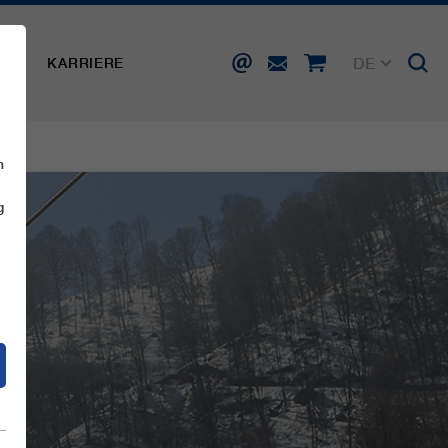
DE
SSE
KARRIERE
EN
FR
IT
ES
n
g