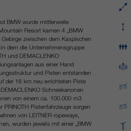
Name
cookie_optin
Mehrere - variieren zwischen 2 Jahren und 6
Laufzeit
Monaten oder noch kürzer.
Anbieter
sgalinski Cookie Opt In
nd BMW wurde mittlerweile
e Mountain Resort kamen 4 „BMW
Diese Cookies werden von Google Analytics
Laufzeit
30 Tage
verwendet, um verschiedene Arten von
Im Gebirge zwischen dem Kaspischen
Nutzungsinformationen zu sammeln,
Speichert die vom Benutzer gewählten Cookie-
t in dem die Unternehmensgruppe
Zweck
einschließlich persönlicher und nicht-
Einstellungen.
INOTH und DEMACLENKO
personenbezogener Informationen. Weitere
Informationen finden Sie in den
eiungsanlagen aus einer Hand
Datenschutzbestimmungen von Google
ungsstruktur und Pisten entstanden
Zweck
Analytics unter
f der 18 km neu errichteten Piste
https://policies.google.com/privacy.
Gesammelte nicht personenbezogene Daten
n 180 DEMACLENKO Schneekanonen
werden verwendet, um Berichte über die
ionen von einem ca. 100.000 m3
Nutzung der Website zu erstellen, die uns
er PRINOTH Pistenfahrzeuge sorgen
helfen, unsere Websites / Apps zu verbessern.
nenbahnen von LEITNER ropeways,
Diese Informationen werden auch an unsere
Kunden / Partner weitergegeben.
nen, wurden jeweils mit einer „BMW