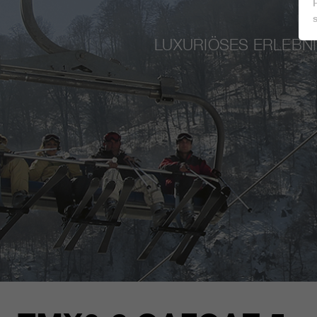
LUXURIÖSES ERLEBNI