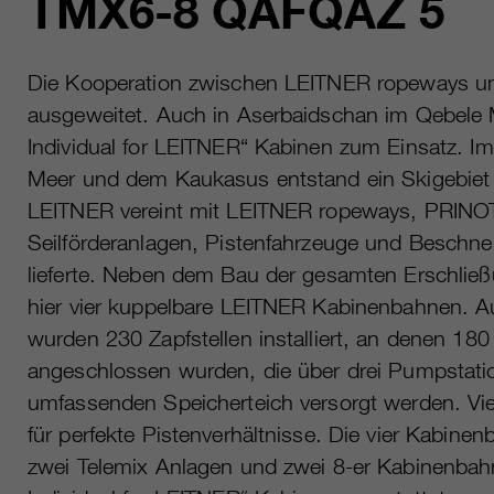
TMX6-8 QAFQAZ 5
Die Kooperation zwischen LEITNER ropeways u
ausgeweitet. Auch in Aserbaidschan im Qebel
Individual for LEITNER“ Kabinen zum Einsatz. 
Meer und dem Kaukasus entstand ein Skigebie
LEITNER vereint mit LEITNER ropeways, PR
Seilförderanlagen, Pistenfahrzeuge und Beschn
lieferte. Neben dem Bau der gesamten Erschließ
hier vier kuppelbare LEITNER Kabinenbahnen. Au
wurden 230 Zapfstellen installiert, an dene
angeschlossen wurden, die über drei Pumpstat
umfassenden Speicherteich versorgt werden. Vi
für perfekte Pistenverhältnisse. Die vier Kabi
zwei Telemix Anlagen und zwei 8-er Kabinenbah