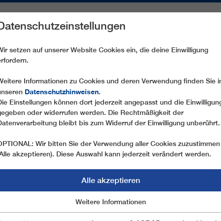
Datenschutzeinstellungen
REICHE
ERSATZTEILE
SERVICE
UNTERNEHMEN
PRE
Wir setzen auf unserer Website Cookies ein, die deine Einwilligung
erfordern.
TMX6-8 QAFQAZ 5
Weitere Informationen zu Cookies und deren Verwendung finden Sie i
Datenschutzhinweisen
unseren
.
Die Einstellungen können dort jederzeit angepasst und die Einwilligun
gegeben oder widerrufen werden. Die Rechtmäßigkeit der
Datenverarbeitung bleibt bis zum Widerruf der Einwilligung unberührt.
OPTIONAL: Wir bitten Sie der Verwendung aller Cookies zuzustimmen
(Alle akzeptieren). Diese Auswahl kann jederzeit verändert werden.
Alle akzeptieren
Marketing
Weitere Informationen
Essentiell