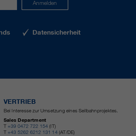
Anmelden
nds
Datensicherheit
VERTRIEB
Bei Interesse zur Umsetzung eines Seilbahnprojektes.
Sales Department
T
+39 0472 722 154
(IT)
T
+43 5262 6212 131 14
(AT/DE)