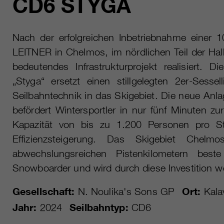
CD6 STYGA
Nach der erfolgreichen Inbetriebnahme einer 
LEITNER in Chelmos, im nördlichen Teil der Hal
bedeutendes Infrastrukturprojekt realisiert. 
„Styga“ ersetzt einen stillgelegten 2er-Sesse
Seilbahntechnik in das Skigebiet. Die neue An
befördert Wintersportler in nur fünf Minuten zu
Kapazität von bis zu 1.200 Personen pro St
Effizienzsteigerung. Das Skigebiet Chelm
abwechslungsreichen Pistenkilometern best
Snowboarder und wird durch diese Investition we
Gesellschaft:
N. Noulika's Sons GP
Ort:
Kala
Jahr:
2024
Seilbahntyp:
CD6