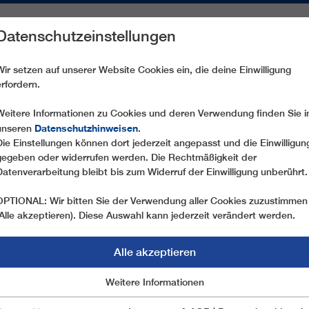
Datenschutzeinstellungen
REICHE
ERSATZTEILE
SERVICE
UNTERNEHMEN
PRE
Wir setzen auf unserer Website Cookies ein, die deine Einwilligung
erfordern.
CD6 STYGA
Weitere Informationen zu Cookies und deren Verwendung finden Sie i
Datenschutzhinweisen
unseren
.
Die Einstellungen können dort jederzeit angepasst und die Einwilligun
gegeben oder widerrufen werden. Die Rechtmäßigkeit der
Datenverarbeitung bleibt bis zum Widerruf der Einwilligung unberührt.
OPTIONAL: Wir bitten Sie der Verwendung aller Cookies zuzustimmen
(Alle akzeptieren). Diese Auswahl kann jederzeit verändert werden.
Alle akzeptieren
Marketing
Weitere Informationen
Essentiell