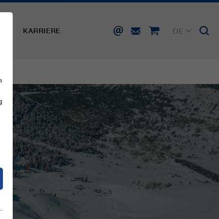
DE
SSE
KARRIERE
EN
FR
IT
ES
n
g