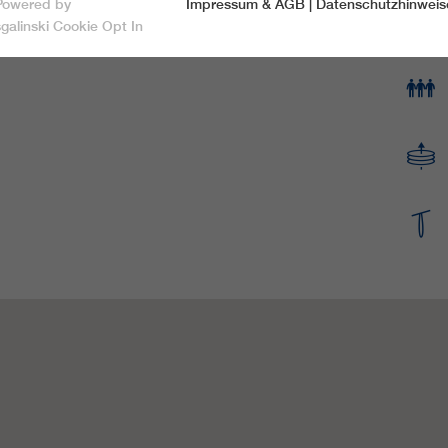
Powered by
Impressum & AGB
|
Datenschutzhinweis
Speichern & schließen
sgalinski Cookie Opt In
Nur essentielle Cookies akzeptieren
Essentiell
Essentielle Cookies werden für grundlegende Funktionen der
Webseite benötigt. Dadurch ist gewährleistet, dass die Webseite
einwandfrei funktioniert.
Name
spamshield
Cookie-Informationen
Anbieter
Ronald P. Steiner, Hauke Hain, Christian Seifert
Marketing
Marketingcookies umfassen Tracking und Statistikcookies
Laufzeit
Nur für die aktuelle Browsersitzung
_ga, _gid, _gat, __utma, __utmb, __utmc,
Cookie-Informationen
Wird verwendet, um vor Spam zu schützen,
Name
Zweck
__utmd, __utmz
welches durch Spam-Bots verursacht wird.
Anbieter
Google Analytics