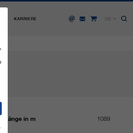
DE
SSE
KARRIERE
EN
FR
IT
ES
n
g
Länge in m
1089