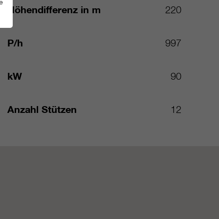
e
Höhendifferenz in m
220
P/h
997
kW
90
Anzahl Stützen
12