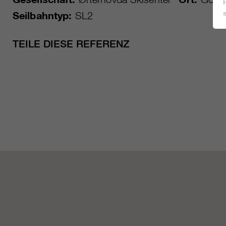
Seilbahntyp:
SL2
TEILE DIESE REFERENZ