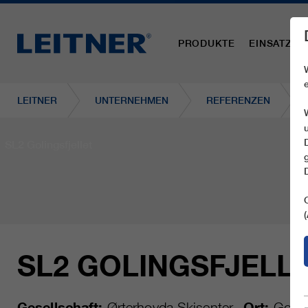
PRODUKTE
EINSATZBE
LEITNER
UNTERNEHMEN
REFERENZEN
SL2 Golingsfjellet
SL2 GOLINGSFJELL
Gesellschaft:
Ørterhovda Skisenter
Ort:
Gol