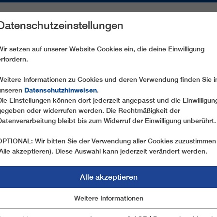
Datenschutzeinstellungen
REICHE
ERSATZTEILE
SERVICE
UNTERNEHMEN
PRE
Wir setzen auf unserer Website Cookies ein, die deine Einwilligung
erfordern.
SL2 GOLINGSFJELLET
Weitere Informationen zu Cookies und deren Verwendung finden Sie i
Datenschutzhinweisen
unseren
.
Die Einstellungen können dort jederzeit angepasst und die Einwilligun
gegeben oder widerrufen werden. Die Rechtmäßigkeit der
Datenverarbeitung bleibt bis zum Widerruf der Einwilligung unberührt.
OPTIONAL: Wir bitten Sie der Verwendung aller Cookies zuzustimmen
(Alle akzeptieren). Diese Auswahl kann jederzeit verändert werden.
Alle akzeptieren
ET
Marketing
Weitere Informationen
Essentiell
Land:
Norwegen
Jahr:
2007