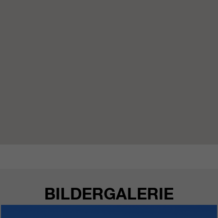
https://policies.google.com/privacy.
Gesammelte nicht
personenbezogene Daten werden
verwendet, um Berichte über die
Nutzung der Website zu erstellen,
die uns helfen, unsere Websites /
Apps zu verbessern. Diese
Informationen werden auch an
unsere Kunden / Partner
weitergegeben.
BILDERGALERIE