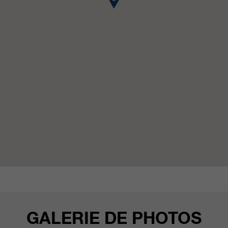
qui nous aident à améliorer nos
sites Internet / nos applications.
Ces informations sont également
transmises à nos clients /
partenaires.
GALERIE DE PHOTOS