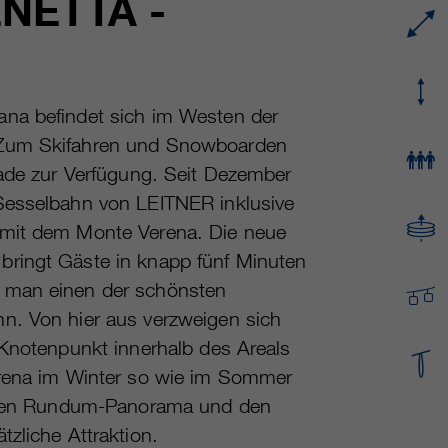
NETTA -
Name
cookie_optin
Mehrere - variieren zwischen 2 Jahren und 6
Laufzeit
Monaten oder noch kürzer.
Anbieter
sgalinski Cookie Opt In
Diese Cookies werden von Google Analytics
Laufzeit
30 Tage
ana befindet sich im Westen der
verwendet, um verschiedene Arten von
 Zum Skifahren und Snowboarden
Nutzungsinformationen zu sammeln,
Speichert die vom Benutzer gewählten Cookie-
Zweck
rade zur Verfügung. Seit Dezember
einschließlich persönlicher und nicht-
Einstellungen.
personenbezogener Informationen. Weitere
-Sesselbahn von LEITNER inklusive
Informationen finden Sie in den
 mit dem Monte Verena. Die neue
Datenschutzbestimmungen von Google
bringt Gäste in knapp fünf Minuten
Zweck
Analytics unter
https://policies.google.com/privacy.
m man einen der schönsten
Gesammelte nicht personenbezogene Daten
n. Von hier aus verzweigen sich
werden verwendet, um Berichte über die
 Knotenpunkt innerhalb des Areals
Nutzung der Website zu erstellen, die uns
helfen, unsere Websites / Apps zu verbessern.
erena im Winter so wie im Sommer
Diese Informationen werden auch an unsere
renden Rundum-Panorama und den
Kunden / Partner weitergegeben.
zliche Attraktion.