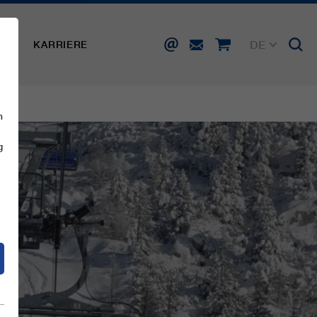
DE
SSE
KARRIERE
EN
FR
IT
ES
n
g