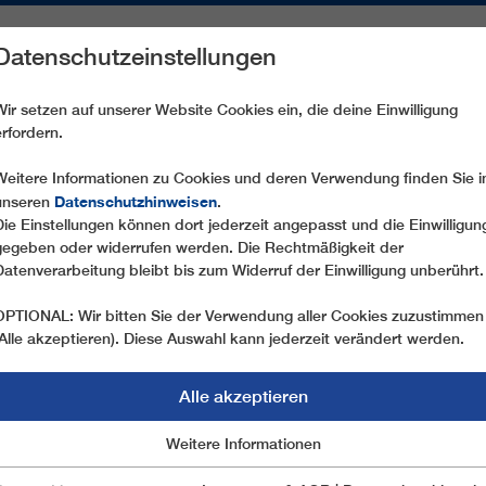
Datenschutzeinstellungen
REICHE
ERSATZTEILE
SERVICE
UNTERNEHMEN
PRE
Wir setzen auf unserer Website Cookies ein, die deine Einwilligung
erfordern.
CD6C RIFUGIO VERENETTA - MONTE VERENA
Weitere Informationen zu Cookies und deren Verwendung finden Sie i
Datenschutzhinweisen
unseren
.
Die Einstellungen können dort jederzeit angepasst und die Einwilligun
gegeben oder widerrufen werden. Die Rechtmäßigkeit der
Datenverarbeitung bleibt bis zum Widerruf der Einwilligung unberührt.
OPTIONAL: Wir bitten Sie der Verwendung aller Cookies zuzustimmen
(Alle akzeptieren). Diese Auswahl kann jederzeit verändert werden.
Alle akzeptieren
Marketing
Weitere Informationen
Essentiell