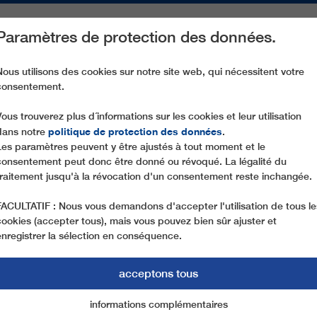
Paramètres de protection des données.
ACTIVITÉS
PIÈCES DE RECHANGE
SERVICE
NOTRE SOCIÉ
Nous utilisons des cookies sur notre site web, qui nécessitent votre
consentement.
CD6C RIFUGIO VERENETTA - MONTE VERENA
Vous trouverez plus d´informations sur les cookies et leur utilisation
politique de protection des données
dans notre
.
Les paramètres peuvent y être ajustés à tout moment et le
consentement peut donc être donné ou révoqué. La légalité du
traitement jusqu'à la révocation d'un consentement reste inchangée.
FACULTATIF : Nous vous demandons d'accepter l'utilisation de tous le
cookies (accepter tous), mais vous pouvez bien sûr ajuster et
enregistrer la sélection en conséquence.
acceptons tous
informations complémentaires
Marketing
cookies essentiels